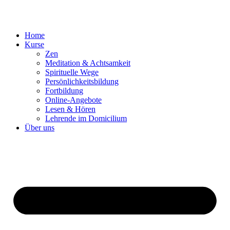
Zum
Inhalt
springen
Home
Kurse
Zen
Meditation & Achtsamkeit
Spirituelle Wege
Persönlichkeitsbildung
Fortbildung
Online-Angebote
Lesen & Hören
Lehrende im Domicilium
Über uns