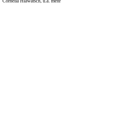
Cornelia Hlawatsch
, u.a. mehr