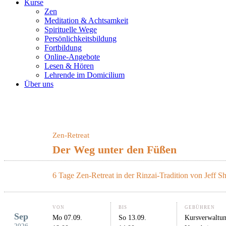
Kurse
Zen
Meditation & Achtsamkeit
Spirituelle Wege
Persönlichkeitsbildung
Fortbildung
Online-Angebote
Lesen & Hören
Lehrende im Domicilium
Über uns
Zen-Retreat
Der Weg unter den Füßen
6 Tage Zen-Retreat in der Rinzai-Tradition von Jeff S
PRÄSENZ
VON
BIS
GEBÜHREN
Sep
Mo 07.09.
So 13.09.
Kursverwaltun
2026