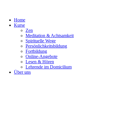
Zum
Inhalt
springen
Home
Kurse
Zen
Meditation & Achtsamkeit
Spirituelle Wege
Persönlichkeitsbildung
Fortbildung
Online-Angebote
Lesen & Hören
Lehrende im Domicilium
Über uns