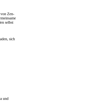
e von Zen-
 gemeinsame
en selbst
laden, sich
pa und