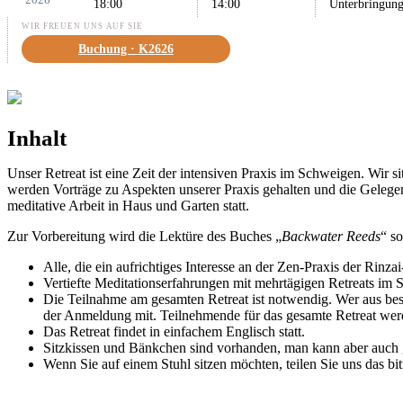
18:00
14:00
Unterbringung
WIR FREUEN UNS AUF SIE
Buchung · K2626
Inhalt
Unser Retreat ist eine Zeit der intensiven Praxis im Schweigen. Wir 
werden Vorträge zu Aspekten unserer Praxis gehalten und die Gelege
meditative Arbeit in Haus und Garten statt.
Zur Vorbereitung wird die Lektüre des Buches „
Backwater Reeds
“ s
Alle, die ein aufrichtiges Interesse an der Zen-Praxis der Rinz
Vertiefte Meditationserfahrungen mit mehrtägigen Retreats im Sc
Die Teilnahme am gesamten Retreat ist notwendig. Wer aus bes
der Anmeldung mit. Teilnehmende für das gesamte Retreat we
Das Retreat findet in einfachem Englisch statt.
Sitzkissen und Bänkchen sind vorhanden, man kann aber auch 
Wenn Sie auf einem Stuhl sitzen möchten, teilen Sie uns das bi