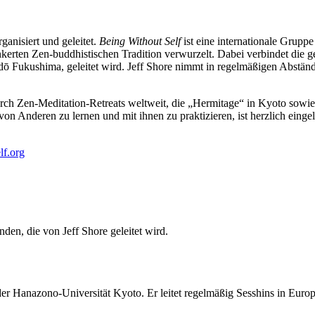
ganisiert und geleitet.
Being Without Self
ist eine internationale Grupp
rankerten Zen-buddhistischen Tradition verwurzelt. Dabei verbindet die
ō Fukushima, geleitet wird. Jeff Shore nimmt in regelmäßigen Abständ
durch Zen-Meditation-Retreats weltweit, die „Hermitage“ in Kyoto sowie
von Anderen zu lernen und mit ihnen zu praktizieren, ist herzlich einge
f.org
nden, die von Jeff Shore geleitet wird.
 der Hanazono-Universität Kyoto. Er leitet regelmäßig Sesshins in Euro