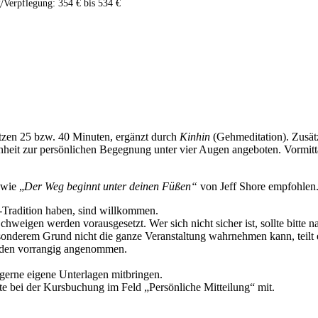
/Verpflegung: 354 € bis 534 €
sitzen 25 bzw. 40 Minuten, ergänzt durch
Kinhin
(Gehmeditation). Zusät
nheit zur persönlichen Begegnung unter vier Augen angeboten. Vormitt
owie „
Der Weg beginnt unter deinen Füßen“
von Jeff Shore empfohlen
ai-Tradition haben, sind willkommen.
hweigen werden vorausgesetzt. Wer sich nicht sicher ist, sollte bitte n
onderem Grund nicht die ganze Veranstaltung wahrnehmen kann, teilt es
rden vorrangig angenommen.
gerne eigene Unterlagen mitbringen.
tte bei der Kursbuchung im Feld „Persönliche Mitteilung“ mit.