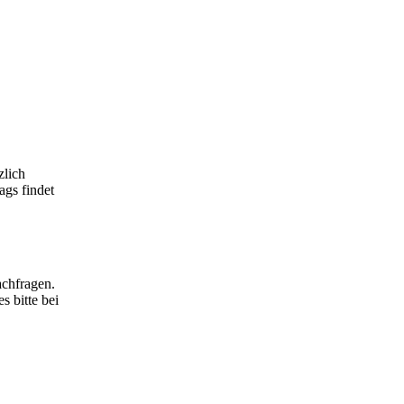
zlich
ags findet
.
achfragen.
 bitte bei