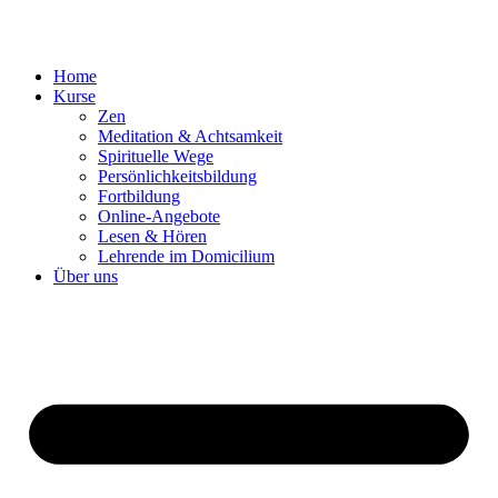
Zum
Inhalt
springen
Home
Kurse
Zen
Meditation & Achtsamkeit
Spirituelle Wege
Persönlichkeitsbildung
Fortbildung
Online-Angebote
Lesen & Hören
Lehrende im Domicilium
Über uns