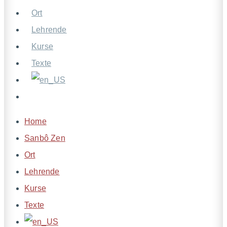
Ort
Lehrende
Kurse
Texte
Home
Sanbô Zen
Ort
Lehrende
Kurse
Texte